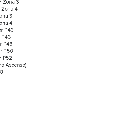
2º Zona 3
º Zona 4
Zona 3
Zona 4
or P46
r P46
or P48
or P50
r P52
na Ascenso)
48
0