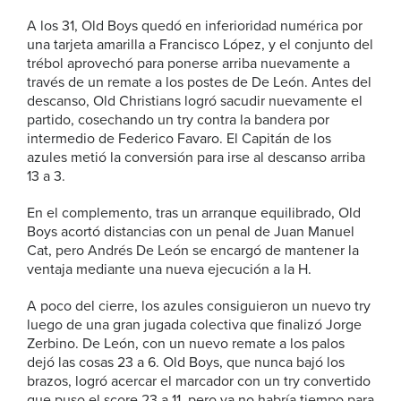
A los 31, Old Boys quedó en inferioridad numérica por
una tarjeta amarilla a Francisco López, y el conjunto del
trébol aprovechó para ponerse arriba nuevamente a
través de un remate a los postes de De León. Antes del
descanso, Old Christians logró sacudir nuevamente el
partido, cosechando un try contra la bandera por
intermedio de Federico Favaro. El Capitán de los
azules metió la conversión para irse al descanso arriba
13 a 3.
En el complemento, tras un arranque equilibrado, Old
Boys acortó distancias con un penal de Juan Manuel
Cat, pero Andrés De León se encargó de mantener la
ventaja mediante una nueva ejecución a la H.
A poco del cierre, los azules consiguieron un nuevo try
luego de una gran jugada colectiva que finalizó Jorge
Zerbino. De León, con un nuevo remate a los palos
dejó las cosas 23 a 6. Old Boys, que nunca bajó los
brazos, logró acercar el marcador con un try convertido
que puso el score 23 a 11, pero ya no habría tiempo para