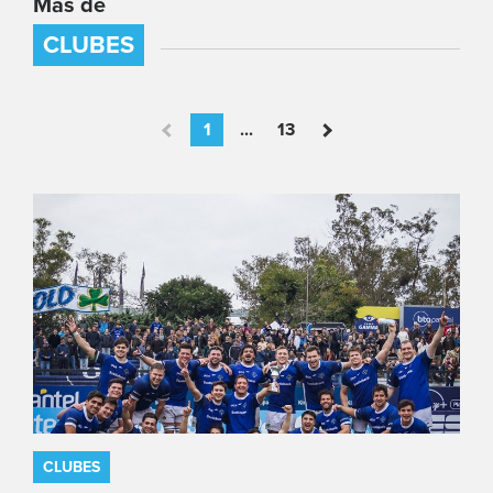
Más de
CLUBES
1
...
13
CLUBES