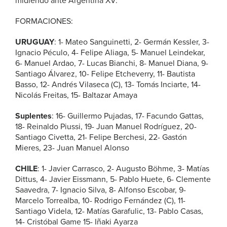
midiendo ante Argentina XV.
FORMACIONES:
URUGUAY
: 1- Mateo Sanguinetti, 2- Germán Kessler, 3-
Ignacio Péculo, 4- Felipe Aliaga, 5- Manuel Leindekar,
6- Manuel Ardao, 7- Lucas Bianchi, 8- Manuel Diana, 9-
Santiago Álvarez, 10- Felipe Etcheverry, 11- Bautista
Basso, 12- Andrés Vilaseca (C), 13- Tomás Inciarte, 14-
Nicolás Freitas, 15- Baltazar Amaya
Suplentes
: 16- Guillermo Pujadas, 17- Facundo Gattas,
18- Reinaldo Piussi, 19- Juan Manuel Rodríguez, 20-
Santiago Civetta, 21- Felipe Berchesi, 22- Gastón
Mieres, 23- Juan Manuel Alonso
CHILE
: 1- Javier Carrasco, 2- Augusto Böhme, 3- Matías
Dittus, 4- Javier Eissmann, 5- Pablo Huete, 6- Clemente
Saavedra, 7- Ignacio Silva, 8- Alfonso Escobar, 9-
Marcelo Torrealba, 10- Rodrigo Fernández (C), 11-
Santiago Videla, 12- Matías Garafulic, 13- Pablo Casas,
14- Cristóbal Game 15- Iñaki Ayarza