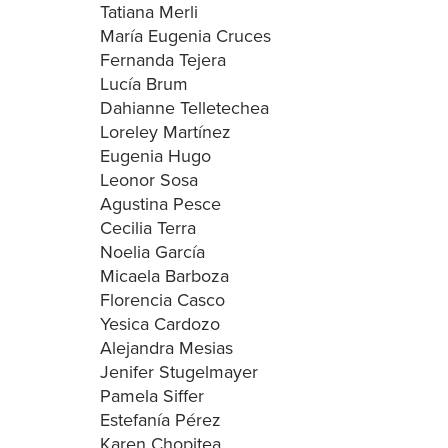
Tatiana Merli
María Eugenia Cruces
Fernanda Tejera
Lucía Brum
Dahianne Telletechea
Loreley Martínez
Eugenia Hugo
Leonor Sosa
Agustina Pesce
Cecilia Terra
Noelia García
Micaela Barboza
Florencia Casco
Yesica Cardozo
Alejandra Mesias
Jenifer Stugelmayer
Pamela Siffer
Estefanía Pérez
Karen Chopitea