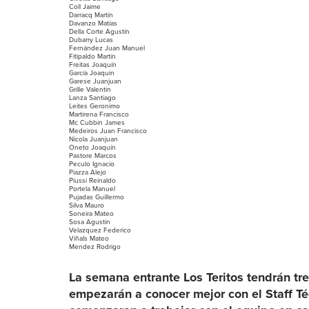
Coll Jaime
Darracq Martín
Davanzo Matías
Della Corte Agustín
Dubarry Lucas
Fernández Juan Manuel
Fitipaldo Martín
Freitas Joaquín
García Joaquin
Garese Juanjuan
Grille Valentin
Lanza Santiago
Leites Geronimo
Martirena Francisco
Mc Cubbin James
Medeiros Juan Francisco
Nicola Juanjuan
Oneto Joaquín
Pastore Marcos
Peculo Ignacio
Piazza Alejo
Piussi Reinaldo
Portela Manuel
Pujadas Guillermo
Silva Mauro
Soneira Mateo
Sosa Agustin
Velazquez Federico
Viñals Mateo
Mendez Rodrigo
La semana entrante Los Teritos tendrán tr
empezarán a conocer mejor con el Staff T