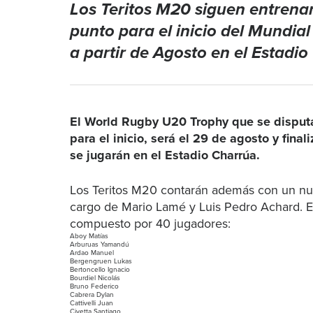
Los Teritos M20 siguen entrenan
punto para el inicio del Mundial
a partir de Agosto en el Estadio
El World Rugby U20 Trophy que se disputa
para el inicio, será el 29 de agosto y final
se jugarán en el Estadio Charrúa.
Los Teritos M20 contarán además con un nue
cargo de Mario Lamé y Luis Pedro Achard. El
compuesto por 40 jugadores:
Aboy Matías
Arburuas Yamandú
Ardao Manuel
Bergengruen Lukas
Bertoncello Ignacio
Bourdiel Nicolás
Bruno Federico
Cabrera Dylan
Cattivelli Juan
Civetta Santiago