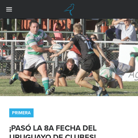
PRIMERA
¡PASÓ LA 8A FECHA DEL
URUGUAYO DE CLUBES!