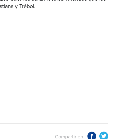
tians y Trébol.
Compartir en