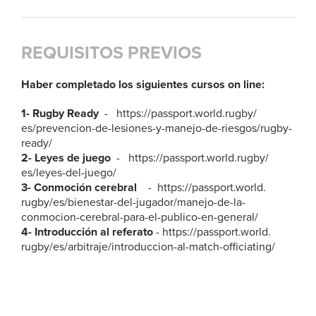
REQUISITOS PREVIOS
Haber completado los siguientes cursos on line:
1- Rugby Ready
-
https://passport.world.rugby/
es/prevencion-de-lesiones-y-
manejo-de-riesgos/rugby-
ready/
2- Leyes de juego
-
https://passport.world.rugby/
es/leyes-del-juego/
3- Conmoción cerebral
-
https://passport.world.
rugby/es/bienestar-del-
jugador/manejo-de-la-
conmocion-cerebral-para-el-
publico-en-general/
4- Introducción al referato
-
https://passport.world.
rugby/es/arbitraje/
introduccion-al-match-
officiating/