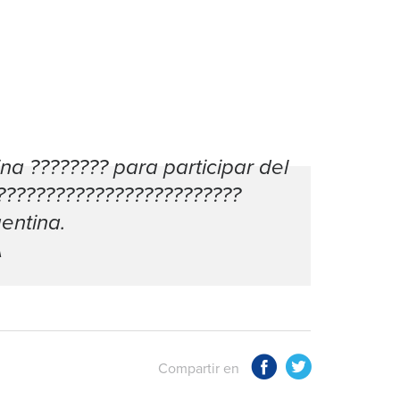
na ???????? para participar del
?????????????????????????
entina
.
A
Compartir en