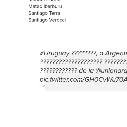
Mateo Ibarburu
Santiago Terra
Santiago Verocai
#Uruguay
????????, a Argenti
???????????????????? ???????
???????????? de la
@unionarg
pic.twitter.com/GH0CvWu70
— Los Teritos (@Teritos_URU)
August 15, 2024