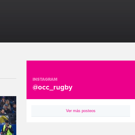
INSTAGRAM
@occ_rugby
Ver más posteos
Instagram de OCC_rugby