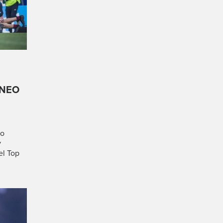
RNEO
io
y
el Top