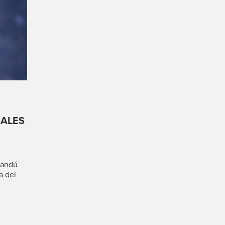
NALES
sandú
a del