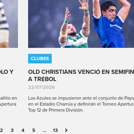
CLUBES
LO Y
OLD CHRISTIANS VENCIÓ EN SEMIFI
A TRÉBOL
22/07/2026
allito en
Los Azules se impusieron ante el conjunto de Pay
Apertura
en el Estadio Charrúa y definirán el Torneo Apertur
Top 12 de Primera División.
2
3
4
5
...
13