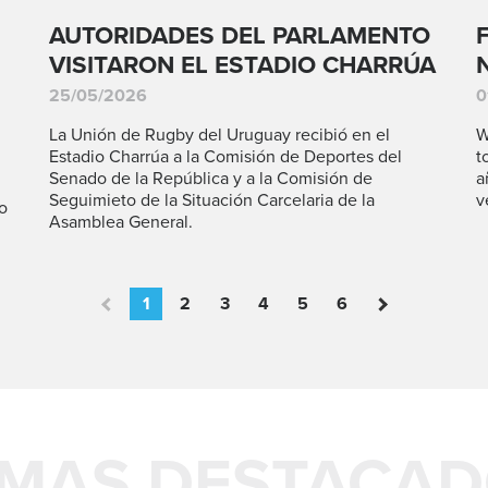
AUTORIDADES DEL PARLAMENTO
VISITARON EL ESTADIO CHARRÚA
25/05/2026
0
La Unión de Rugby del Uruguay recibió en el
W
Estadio Charrúa a la Comisión de Deportes del
t
Senado de la República y a la Comisión de
a
Seguimieto de la Situación Carcelaria de la
v
o
Asamblea General.
1
2
3
4
5
6
MAS DESTACA