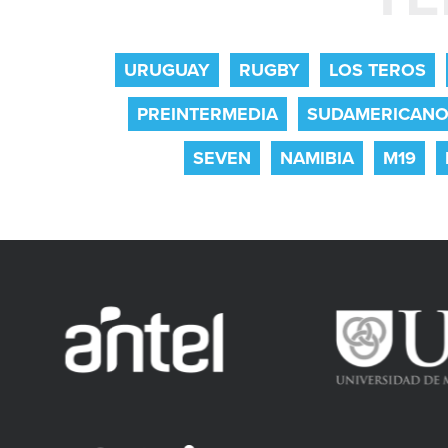
URUGUAY
RUGBY
LOS TEROS
PREINTERMEDIA
SUDAMERICAN
SEVEN
NAMIBIA
M19