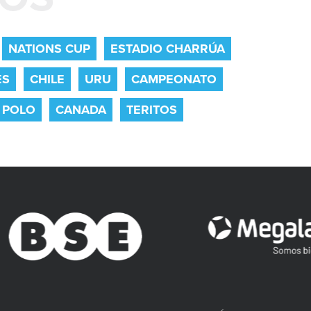
NATIONS CUP
ESTADIO CHARRÚA
ES
CHILE
URU
CAMPEONATO
 POLO
CANADA
TERITOS