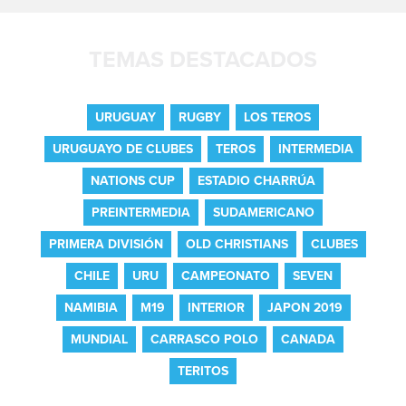
TEMAS DESTACADOS
URUGUAY
RUGBY
LOS TEROS
URUGUAYO DE CLUBES
TEROS
INTERMEDIA
NATIONS CUP
ESTADIO CHARRÚA
PREINTERMEDIA
SUDAMERICANO
PRIMERA DIVISIÓN
OLD CHRISTIANS
CLUBES
CHILE
URU
CAMPEONATO
SEVEN
NAMIBIA
M19
INTERIOR
JAPON 2019
MUNDIAL
CARRASCO POLO
CANADA
TERITOS