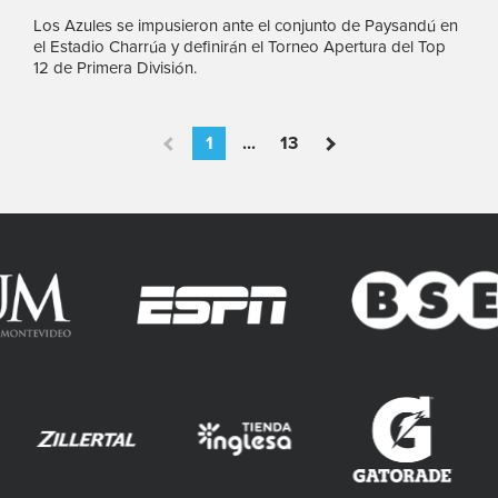
Los Azules se impusieron ante el conjunto de Paysandú en
el Estadio Charrúa y definirán el Torneo Apertura del Top
12 de Primera División.
1
...
13